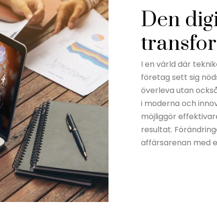
Den digi
transfo
I en värld där tekni
företag sett sig nöd
överleva utan också 
i moderna och inno
möjliggör effektiv
resultat. Förändrin
affärsarenan med en