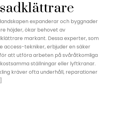
asadklättrare
dslandskapen expanderar och byggnader
gre höjder, ökar behovet av
dklättrare markant. Dessa experter, som
e access-tekniker, erbjuder en säker
för att utföra arbeten på svåråtkomliga
kostsamma ställningar eller lyftkranar.
ing kräver ofta underhåll, reparationer
]