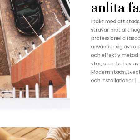
anlita f
I takt med att sta
strävar mot allt hö
professionella fasa
använder sig av rop
och effektiv metod 
ytor, utan behov av 
Modern stadsutveckl
och installationer […