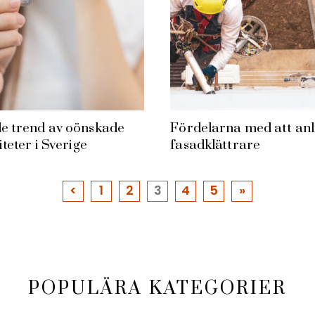
e trend av oönskade
Fördelarna med att anl
iteter i Sverige
fasadklättrare
<
1
2
3
4
5
»
POPULÄRA KATEGORIER