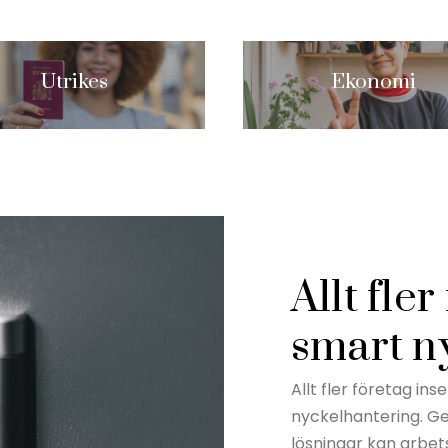
Utrikes
Ekonomi
Allt fler
smart n
Allt fler företag ins
nyckelhantering. G
lösningar kan arbet